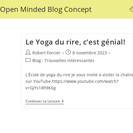
Skip
Open Minded Blog Concept
to
content
Le Yoga du rire, c’est génial!
Auteur/autrice
Publication
Robert Forcier
8 novembre 2023
de
publiée :
Post
Blog : Trouvailles intéressantes
la
category:
publication :
L'École de yoga du rire Je vous invite à visiter la chaîn
sur YouTube.https://www.youtube.com/watch?
v=GJYs18PdK6g
Le
Continuer La Lecture
Yoga
Du
Rire,
C’est
Génial!