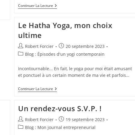
Je
Continuer La Lecture
N’ai
Pas
L’air
Le Hatha Yoga, mon choix
Malade
(spondylarthrite
ultime
Ankylosante)
Auteur/autrice
Publication
Robert Forcier
20 septembre 2023
de
publiée :
Post
Blog : Épisodes d'un yogi contemporain
la
category:
publication :
Incontournable... En fait, le yoga pour moi était amusant
et ponctuel à un certain moment de ma vie et parfois…
Le
Continuer La Lecture
Hatha
Yoga,
Mon
Un rendez-vous S.V.P. !
Choix
Ultime
Auteur/autrice
Publication
Robert Forcier
19 septembre 2023
de
publiée :
Post
Blog : Mon journal entrepreneurial
la
category: