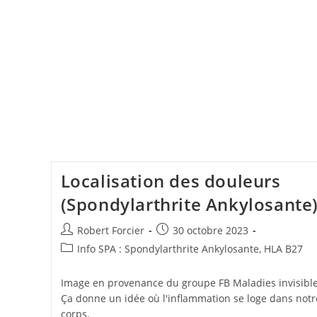
Localisation des douleurs
(Spondylarthrite Ankylosante
Auteur/autrice
Publication
Robert Forcier
30 octobre 2023
de
publiée :
Post
Info SPA : Spondylarthrite Ankylosante, HLA B27
la
category:
publication :
Image en provenance du groupe FB Maladies invisibl
Ça donne un idée où l'inflammation se loge dans notr
corps.