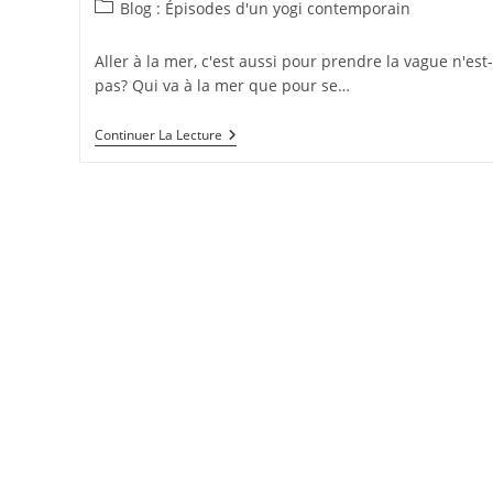
de
publiée :
Post
Blog : Épisodes d'un yogi contemporain
la
category:
publication :
Aller à la mer, c'est aussi pour prendre la vague n'est
pas? Qui va à la mer que pour se…
Baigner
Continuer La Lecture
Dans
La
Vague,
« La
Vibe »