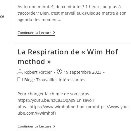
publication :
As-tu une minute?, deux minutes? 1 heure, ou plus à
t'accorder? Bien, c'est merveilleux.Puisque mettre à son
-ce
agenda des moment…
Un
Continuer La Lecture
Rendez-
Vous
S.V.P.
La Respiration de « Wim Hof
!
method »
Auteur/autrice
Publication
Robert Forcier
19 septembre 2023
de
publiée :
Post
Blog : Trouvailles intéressantes
la
category:
publication :
Pour changer la chimie de son corps.
https://youtu.be/nzCaZQqAs9IEn savoir
plus...https://www.wimhofmethod.com/https://www.yout
ube.com/@wimhof1
La
Continuer La Lecture
Respiration