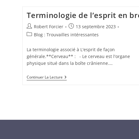
Terminologie de l’esprit en br
Auteur/autrice
Publication
Robert Forcier
13 septembre 2023
de
publiée :
Post
Blog : Trouvailles intéressantes
la
category:
publication :
La terminologie associé à L'esprit de façon
générale.**Cerveau** : - Le cerveau est l'organe
physique situé dans la boîte crânienne.…
Terminologie
Continuer La Lecture
De
L’esprit
En
Bref