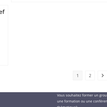
De
« Wim
ef
Hof
Method »
1
2
All
Vous souhaitez former un gro
une formation ou une confére