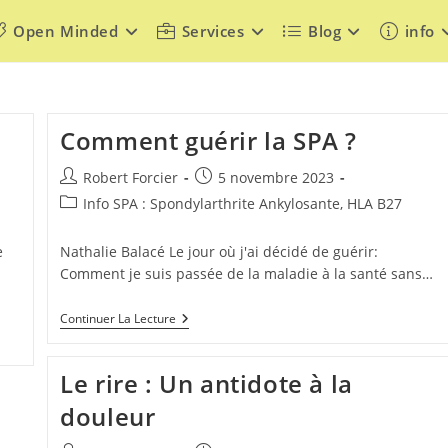
Open Minded
Services
Blog
info
Comment guérir la SPA ?
Auteur/autrice
Publication
Robert Forcier
5 novembre 2023
de
publiée :
Post
Info SPA : Spondylarthrite Ankylosante, HLA B27
la
category:
publication :
e
Nathalie Balacé Le jour où j'ai décidé de guérir:
Comment je suis passée de la maladie à la santé sans…
Comment
Continuer La Lecture
Guérir
La
SPA
Le rire : Un antidote à la
?
douleur