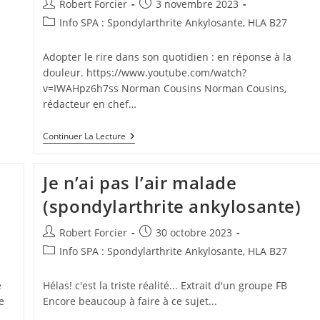
Auteur/autrice
Publication
Robert Forcier
3 novembre 2023
de
publiée :
Post
Info SPA : Spondylarthrite Ankylosante, HLA B27
la
category:
publication :
Adopter le rire dans son quotidien : en réponse à la
douleur. https://www.youtube.com/watch?
v=IWAHpz6h7ss Norman Cousins Norman Cousins,
rédacteur en chef…
Le
Continuer La Lecture
Rire
:
Un
Je n’ai pas l’air malade
Antidote
À
)
(spondylarthrite ankylosante)
La
Douleur
Auteur/autrice
Publication
Robert Forcier
30 octobre 2023
de
publiée :
Post
Info SPA : Spondylarthrite Ankylosante, HLA B27
la
category:
publication :
e
Hélas! c'est la triste réalité... Extrait d'un groupe FB
e
Encore beaucoup à faire à ce sujet...