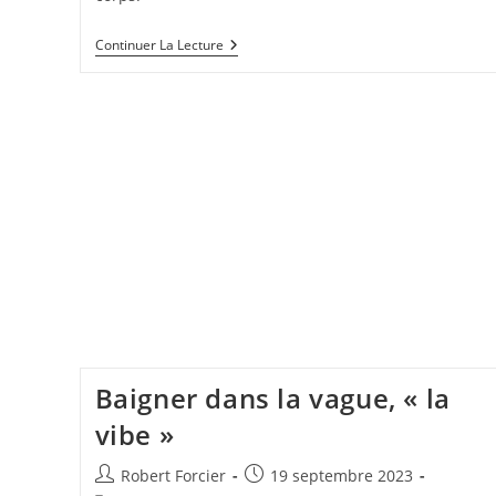
Localisation
Continuer La Lecture
Des
Douleurs
(Spondylarthrite
Ankylosante)
Baigner dans la vague, « la
vibe »
Auteur/autrice
Publication
Robert Forcier
19 septembre 2023