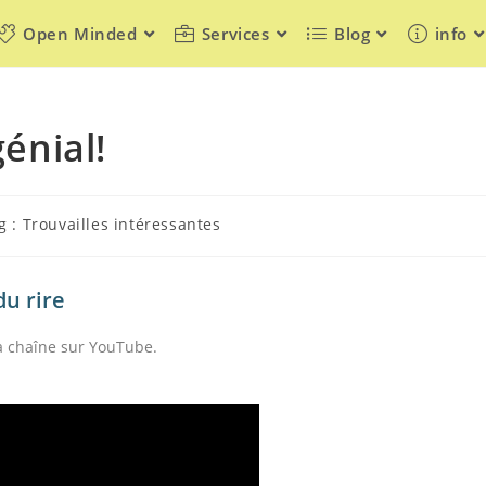
Open Minded
Services
Blog
info
génial!
g : Trouvailles intéressantes
du rire
 la chaîne sur YouTube.