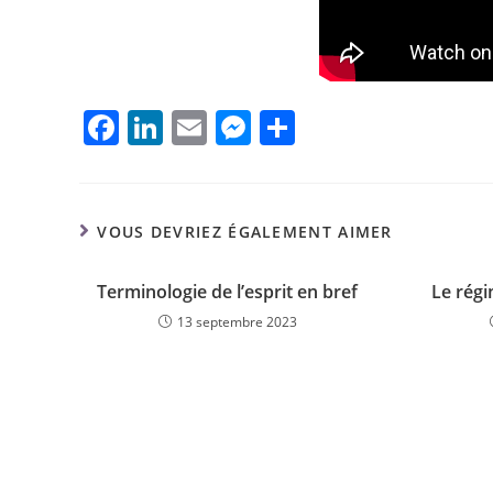
F
Li
E
M
P
a
n
m
e
ar
c
k
ai
ss
ta
e
e
l
e
g
VOUS DEVRIEZ ÉGALEMENT AIMER
b
dI
n
er
Terminologie de l’esprit en bref
o
n
g
Le rég
13 septembre 2023
o
er
k