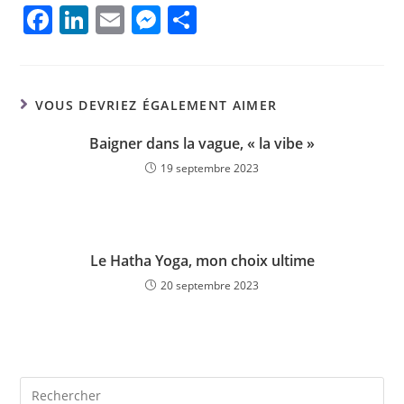
F
Li
E
M
P
a
n
m
e
ar
c
k
ai
ss
ta
e
e
l
e
g
VOUS DEVRIEZ ÉGALEMENT AIMER
b
dI
n
er
Baigner dans la vague, « la vibe »
o
n
g
19 septembre 2023
o
er
k
Le Hatha Yoga, mon choix ultime
20 septembre 2023