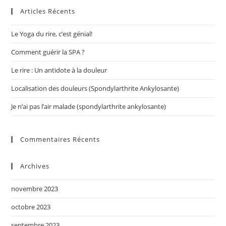
b
dI
n
er
Articles Récents
o
n
g
o
er
Le Yoga du rire, c’est génial!
k
Comment guérir la SPA ?
Le rire : Un antidote à la douleur
Localisation des douleurs (Spondylarthrite Ankylosante)
Je n’ai pas l’air malade (spondylarthrite ankylosante)
Commentaires Récents
Archives
novembre 2023
octobre 2023
septembre 2023