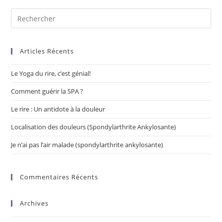
c
k
ai
ss
ta
e
e
l
e
g
b
dI
n
er
Articles Récents
o
n
g
o
er
Le Yoga du rire, c’est génial!
k
Comment guérir la SPA ?
Le rire : Un antidote à la douleur
Localisation des douleurs (Spondylarthrite Ankylosante)
Je n’ai pas l’air malade (spondylarthrite ankylosante)
Commentaires Récents
Archives