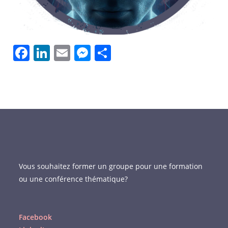
F
Li
E
M
P
a
n
m
e
ar
c
k
ai
ss
ta
e
e
l
e
g
b
dI
n
er
o
n
g
o
er
k
Vous souhaitez former un groupe pour une formation
ou une conférence thématique?
Facebook