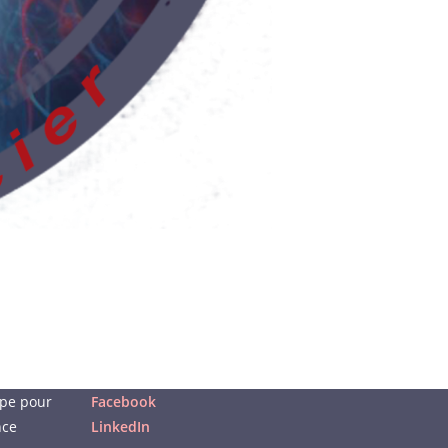
upe pour
Facebook
nce
LinkedIn