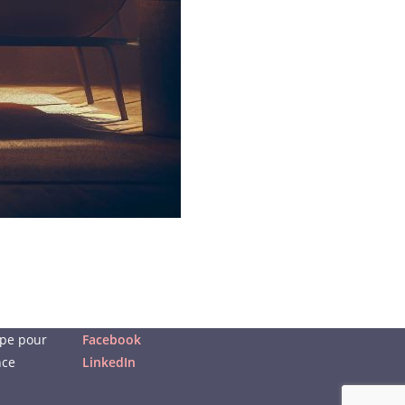
upe pour
Facebook
nce
LinkedIn